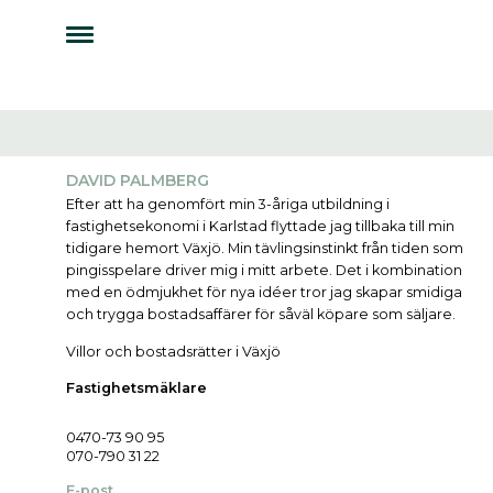
DAVID PALMBERG
Efter att ha genomfört min 3-åriga utbildning i
fastighetsekonomi i Karlstad flyttade jag tillbaka till min
tidigare hemort Växjö. Min tävlingsinstinkt från tiden som
pingisspelare driver mig i mitt arbete. Det i kombination
med en ödmjukhet för nya idéer tror jag skapar smidiga
och trygga bostadsaffärer för såväl köpare som säljare.
Villor och bostadsrätter i Växjö
Fastighetsmäklare
0470-73 90 95
070-790 31 22
E-post