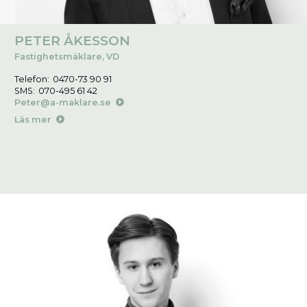
PETER ÅKESSON
Fastighetsmäklare, VD
Telefon:
0470-73 90 91
SMS:
070-495 61 42
Peter@a-maklare.se
Läs mer