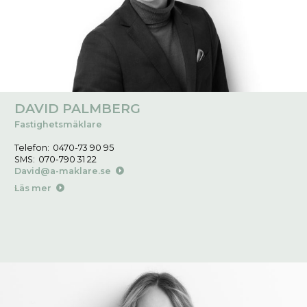
DAVID PALMBERG
Fastighetsmäklare
Telefon:
0470-73 90 95
SMS:
070-790 31 22
David@a-maklare.se
Läs mer