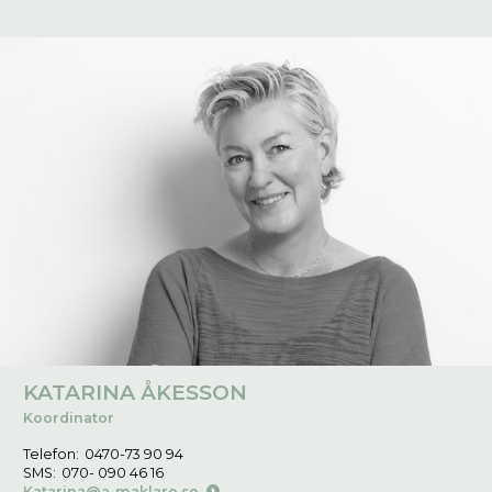
KATARINA ÅKESSON
Koordinator
Telefon:
0470-73 90 94
SMS:
070- 090 46 16
Katarina@a-maklare.se