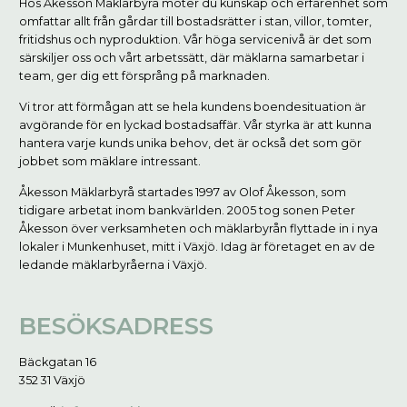
Hos Åkesson Mäklarbyrå möter du kunskap och erfarenhet som
omfattar allt från gårdar till bostadsrätter i stan, villor, tomter,
fritidshus och nyproduktion. Vår höga servicenivå är det som
särskiljer oss och vårt arbetssätt, där mäklarna samarbetar i
team, ger dig ett försprång på marknaden.
Vi tror att förmågan att se hela kundens boendesituation är
avgörande för en lyckad bostadsaffär. Vår styrka är att kunna
hantera varje kunds unika behov, det är också det som gör
jobbet som mäklare intressant.
Åkesson Mäklarbyrå startades 1997 av Olof Åkesson, som
tidigare arbetat inom bankvärlden. 2005 tog sonen Peter
Åkesson över verksamheten och mäklarbyrån flyttade in i nya
lokaler i Munkenhuset, mitt i Växjö. Idag är företaget en av de
ledande mäklarbyråerna i Växjö.
BESÖKSADRESS
Bäckgatan 16
352 31 Växjö