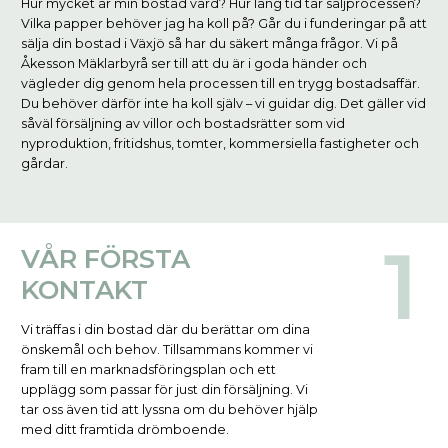
Hur mycket är min bostad värd? Hur lång tid tar säljprocessen?
Vilka papper behöver jag ha koll på? Går du i funderingar på att
sälja din bostad i Växjö så har du säkert många frågor. Vi på
Åkesson Mäklarbyrå ser till att du är i goda händer och
vägleder dig genom hela processen till en trygg bostadsaffär.
Du behöver därför inte ha koll själv – vi guidar dig. Det gäller vid
såväl försäljning av villor och bostadsrätter som vid
nyproduktion, fritidshus, tomter, kommersiella fastigheter och
gårdar.
VÅR FÖRSTA
KONTAKT
Vi träffas i din bostad där du berättar om dina
önskemål och behov. Tillsammans kommer vi
fram till en marknadsföringsplan och ett
upplägg som passar för just din försäljning. Vi
tar oss även tid att lyssna om du behöver hjälp
med ditt framtida drömboende.