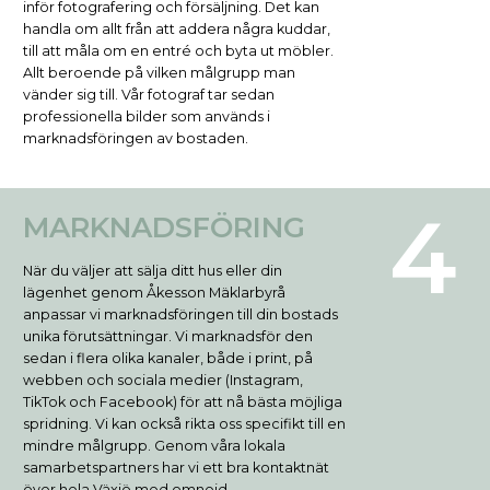
inför fotografering och försäljning. Det kan
handla om allt från att addera några kuddar,
till att måla om en entré och byta ut möbler.
Allt beroende på vilken målgrupp man
vänder sig till. Vår fotograf tar sedan
professionella bilder som används i
marknadsföringen av bostaden.
MARKNADSFÖRING
När du väljer att sälja ditt hus eller din
lägenhet genom Åkesson Mäklarbyrå
anpassar vi marknadsföringen till din bostads
unika förutsättningar. Vi marknadsför den
sedan i flera olika kanaler, både i print, på
webben och sociala medier (Instagram,
TikTok och Facebook) för att nå bästa möjliga
spridning. Vi kan också rikta oss specifikt till en
mindre målgrupp. Genom våra lokala
samarbetspartners har vi ett bra kontaktnät
över hela Växjö med omnejd.