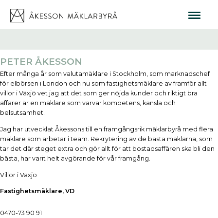
PETER ÅKESSON
Efter många år som valutamäklare i Stockholm, som marknadschef
för elbörsen i London och nu som fastighetsmäklare av framför allt
villor i Växjö vet jag att det som ger nöjda kunder och riktigt bra
affärer är en mäklare som varvar kompetens, känsla och
belsutsamhet.
Jag har utvecklat Åkessons till en framgångsrik mäklarbyrå med flera
mäklare som arbetar i team. Rekrytering av de bästa mäklarna, som
tar det där steget extra och gör allt för att bostadsaffären ska bli den
bästa, har varit helt avgörande för vår framgång.
Villor i Växjö
Fastighetsmäklare, VD
0470-73 90 91