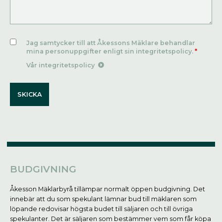
Jag samtycker till att Åkessons Mäklare behandlar
mina personuppgifter enligt sin integritetspolicy.
*
Vår integritetspolicy
BUDGIVNING
Åkesson Mäklarbyrå tillämpar normalt öppen budgivning. Det
innebär att du som spekulant lämnar bud till mäklaren som
löpande redovisar högsta budet till säljaren och till övriga
spekulanter. Det är säljaren som bestämmer vem som får köpa