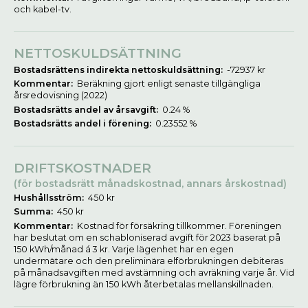
och kabel-tv.
NETTOSKULDSÄTTNING
Bostadsrättens indirekta nettoskuldsättning:
-72937 kr
Kommentar:
Beräkning gjort enligt senaste tillgängliga
årsredovisning (2022)
Bostadsrätts andel av årsavgift:
0.24 %
Bostadsrätts andel i förening:
0.23552 %
DRIFTSKOSTNADER
(för bostadsrätt månadskostnad, annars årskostnad)
Hushållsström:
450 kr
Summa:
450 kr
Kommentar:
Kostnad för försäkring tillkommer. Föreningen
har beslutat om en schabloniserad avgift för 2023 baserat på
150 kWh/månad á 3 kr. Varje lägenhet har en egen
undermätare och den preliminära elförbrukningen debiteras
på månadsavgiften med avstämning och avräkning varje år. Vid
lägre förbrukning än 150 kWh återbetalas mellanskillnaden.