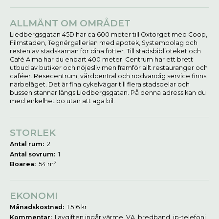
ALLMÄNT OM OMRÅDET
Liedbergsgatan 45D har ca 600 meter till Oxtorget med Coop,
Filmstaden, Tegnérgallerian med apotek, Systembolag och
resten av stadskärnan för dina fötter. Till stadsbiblioteket och
Café Alma har du enbart 400 meter. Centrum har ett brett
utbud av butiker och nöjesliv men framför allt restauranger och
caféer. Resecentrum, vårdcentral och nödvändig service finns
närbeläget. Det är fina cykelvägar till flera stadsdelar och
bussen stannar längs Liedbergsgatan. På denna adress kan du
med enkelhet bo utan att äga bil.
STORLEK
Antal rum:
2
Antal sovrum:
1
2
Boarea:
54 m
EKONOMI
Månadskostnad:
1 516 kr
Kommentar:
I avgiften ingår värme, VA, bredband, ip-telefoni