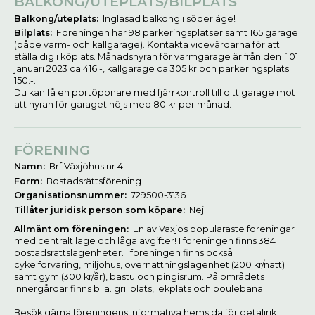
BALKONG/UTEPLATS/BILPLATS
Balkong/uteplats:
Inglasad balkong i söderläge!
Bilplats:
Föreningen har 98 parkeringsplatser samt 165 garage
(både varm- och kallgarage). Kontakta vicevärdarna för att
ställa dig i köplats. Månadshyran för varmgarage är från den ´01
januari 2023 ca 416:-, kallgarage ca 305 kr och parkeringsplats
150:-.
Du kan få en portöppnare med fjärrkontroll till ditt garage mot
att hyran för garaget höjs med 80 kr per månad.
FÖRENING
Namn:
Brf Växjöhus nr 4
Form:
Bostadsrättsförening
Organisationsnummer:
729500-3136
Tillåter juridisk person som köpare:
Nej
Allmänt om föreningen:
En av Växjös populäraste föreningar
med centralt läge och låga avgifter! I föreningen finns 384
bostadsrättslägenheter. I föreningen finns också
cykelförvaring, miljöhus, övernattningslägenhet (200 kr/natt)
samt gym (300 kr/år), bastu och pingisrum. På områdets
innergårdar finns bl.a. grillplats, lekplats och boulebana.
Besök gärna föreningens informativa hemsida för detaljrik