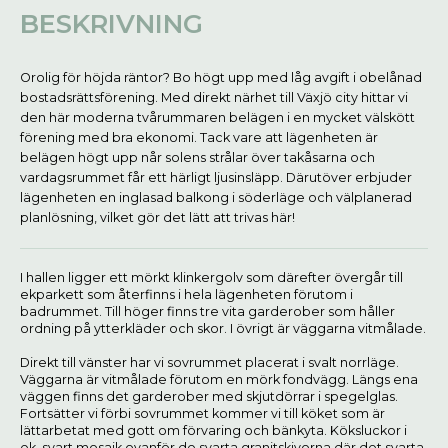
BESKRIVNING
Orolig för höjda räntor? Bo högt upp med låg avgift i obelånad
bostadsrättsförening. Med direkt närhet till Växjö city hittar vi
den här moderna tvårummaren belägen i en mycket välskött
förening med bra ekonomi. Tack vare att lägenheten är
belägen högt upp når solens strålar över takåsarna och
vardagsrummet får ett härligt ljusinsläpp. Därutöver erbjuder
lägenheten en inglasad balkong i söderläge och välplanerad
planlösning, vilket gör det lätt att trivas här!
I hallen ligger ett mörkt klinkergolv som därefter övergår till
ekparkett som återfinns i hela lägenheten förutom i
badrummet. Till höger finns tre vita garderober som håller
ordning på ytterkläder och skor. I övrigt är väggarna vitmålade.
Direkt till vänster har vi sovrummet placerat i svalt norrläge.
Väggarna är vitmålade förutom en mörk fondvägg. Längs ena
väggen finns det garderober med skjutdörrar i spegelglas.
Fortsätter vi förbi sovrummet kommer vi till köket som är
lättarbetat med gott om förvaring och bänkyta. Köksluckor i
ek, svart mosaik ovanför de svarta granitskivorna där det svarta