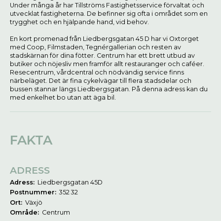
Under många år har Tillströms Fastighetsservice förvaltat och
utvecklat fastigheterna. De befinner sig ofta i området som en
trygghet och en hjälpande hand, vid behov.
En kort promenad från Liedbergsgatan 45 D har vi Oxtorget
med Coop, Filmstaden, Tegnérgallerian och resten av
stadskärnan för dina fötter. Centrum har ett brett utbud av
butiker och nöjesliv men framför allt restauranger och caféer.
Resecentrum, vårdcentral och nödvändig service finns
närbeläget. Det är fina cykelvägar till flera stadsdelar och
bussen stannar längs Liedbergsgatan. På denna adress kan du
med enkelhet bo utan att äga bil.
FAKTA
ADRESS
Adress:
Liedbergsgatan 45D
Postnummer:
352 32
Ort:
Växjö
Område:
Centrum