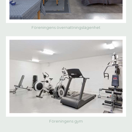
Föreningens övernattningslägenhet
Föreningens gym