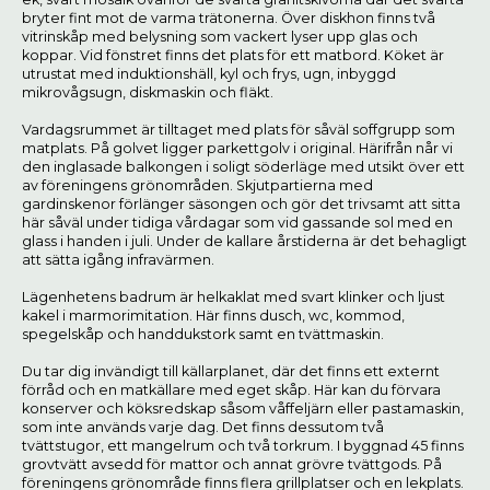
bryter fint mot de varma trätonerna. Över diskhon finns två
vitrinskåp med belysning som vackert lyser upp glas och
koppar. Vid fönstret finns det plats för ett matbord. Köket är
utrustat med induktionshäll, kyl och frys, ugn, inbyggd
mikrovågsugn, diskmaskin och fläkt.
Vardagsrummet är tilltaget med plats för såväl soffgrupp som
matplats. På golvet ligger parkettgolv i original. Härifrån når vi
den inglasade balkongen i soligt söderläge med utsikt över ett
av föreningens grönområden. Skjutpartierna med
gardinskenor förlänger säsongen och gör det trivsamt att sitta
här såväl under tidiga vårdagar som vid gassande sol med en
glass i handen i juli. Under de kallare årstiderna är det behagligt
att sätta igång infravärmen.
Lägenhetens badrum är helkaklat med svart klinker och ljust
kakel i marmorimitation. Här finns dusch, wc, kommod,
spegelskåp och handdukstork samt en tvättmaskin.
Du tar dig invändigt till källarplanet, där det finns ett externt
förråd och en matkällare med eget skåp. Här kan du förvara
konserver och köksredskap såsom våffeljärn eller pastamaskin,
som inte används varje dag. Det finns dessutom två
tvättstugor, ett mangelrum och två torkrum. I byggnad 45 finns
grovtvätt avsedd för mattor och annat grövre tvättgods. På
föreningens grönområde finns flera grillplatser och en lekplats.