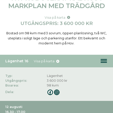
MARKPLAN MED TRÄDGÅRD
Visa på karta
UTGÅNGSPRIS: 3 600 000 KR
Bostad om 98 kvm med 3 sovrum, öppen planlösning, två WC,
uteplats i soligt läge och parkering utanför. Ett bekvämt och
modernt hem på Hov.
Lägenhet 16
Visa på karta
Typ:
Lägenhet
Utgångspris:
3 600 000 kr
Boarea:
98 kvm
Dela:
12 augusti
16.30 - 17.00