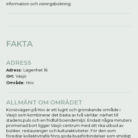
information och visningsbokning.
FAKTA
ADRESS
Adress:
Lägenhet 16
Ort:
Växjö
Område:
Hov
ALLMÄNT OM OMRÅDET
Korsövägen på Hov är ett lugnt och grönskande område i
Växjö som kombinerar det bästa av två världar: närhet till
stadens puls och en fridfull boendemiljö. Endast några minuters
promenad bort ligger Växjö centrum med sitt rika utbud av
butiker, restauranger och kulturaktiviteter. För den som
föredrar kollektivtrafik finns goda bussförbindelser som smidigt