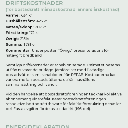
DRIFTSKOSTNADER
(för bostadsrätt månadskostnad, annars årskostnad)
Värme:
634 kr
Hushållsström:
423 kr
Vatten/avlopp:
287 kr
Försäkring:
172 kr
Övrigt:
215 kr
Summa:
1 731 kr
Kommentar:
Under posten ”Övrigt” presenteras pris för
nätavgift bredband.
Samtliga driftkostnader är schabloniserade. Estimatet baseras
utifrån nuvarande prisläge, jämförelser med likvärdiga
bostadsrätter samt schabloner från REPAB. Kostnaderna kan
variera mellan bostadsrätterna utifrån hushållens
sammansättning och vanor.
Vid den händelse att bostadsrättsföreningen tecknar kollektiva
abonnemang vidarefakturerar bostadsrättsföreningen
respektive bostadsrättshavare för faktiskt förbrukning och/eller
del. Fasta avgifter fördelas solidariskt (1/16-del).
ENERGIDEKLARATION