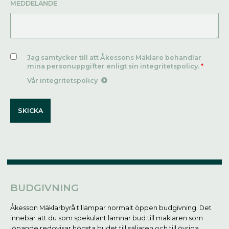
MEDDELANDE
Jag samtycker till att Åkessons Mäklare behandlar
mina personuppgifter enligt sin integritetspolicy.
*
Vår integritetspolicy
BUDGIVNING
Åkesson Mäklarbyrå tillämpar normalt öppen budgivning. Det
innebär att du som spekulant lämnar bud till mäklaren som
löpande redovisar högsta budet till säljaren och till övriga