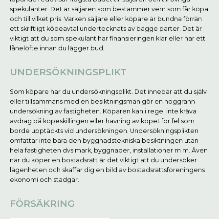
spekulanter. Det är säljaren som bestämmer vem som får köpa
och till vilket pris. Varken säljare eller köpare är bundna förrän
ett skriftligt köpeavtal undertecknats av bägge parter. Det är
viktigt att du som spekulant har finansieringen klar eller har ett
lånelöfte innan du lägger bud.
UNDERSÖKNINGSPLIKT
Som köpare har du undersökningsplikt. Det innebär att du själv
eller tillsammans med en besiktningsman gör en noggrann
undersökning av fastigheten. Köparen kan i regel inte kräva
avdrag på köpeskillingen eller hävning av köpet för fel som
borde upptäckts vid undersökningen. Undersökningsplikten
omfattar inte bara den byggnadstekniska besiktningen utan
hela fastigheten dvs mark, byggnader, installationer m m. Även
när du köper en bostadsrätt är det viktigt att du undersöker
lägenheten och skaffar dig en bild av bostadsrättsföreningens
ekonomi och stadgar.
FÖRSÄKRING