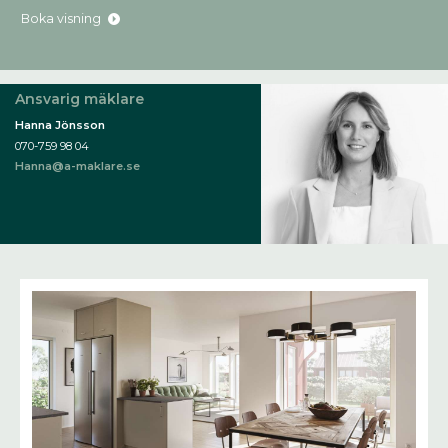
Boka visning
Ansvarig mäklare
Hanna Jönsson
070-759 98 04
Hanna@a-maklare.se