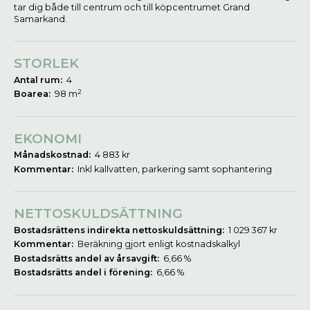
tar dig både till centrum och till köpcentrumet Grand
Samarkand.
STORLEK
Antal rum:
4
2
Boarea:
98 m
EKONOMI
Månadskostnad:
4 883 kr
Kommentar:
Inkl kallvatten, parkering samt sophantering
NETTOSKULDSÄTTNING
Bostadsrättens indirekta nettoskuldsättning:
1 029 367 kr
Kommentar:
Beräkning gjort enligt kostnadskalkyl
Bostadsrätts andel av årsavgift:
6,66 %
Bostadsrätts andel i förening:
6,66 %