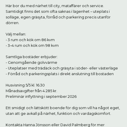
Här bor du med närhet till city, mataffärer och service.
Samtidigt finns det som ofta saknas i lägenhet – uteplats i
solläge, egen gräsyta, förråd och parkering precis utanför
dörren.
Välj mellan:
- 3 rum och kök om 86 kvm
- 3–4 rum och kök om 98 kvm
Samtliga bostäder erbjuder:
- Genomgående golvvärme
- Uteplatser med trädäck och gräsyta i söder- eller västerläge
- Förråd och parkeringsplats i direkt anslutning till bostaden
Husvisning 5/5 kl. 16.30
Månadsavgifter från 4 285 kr.
Preliminär inflyttning i september 2026
Ett smidigt och lättskött boende för dig som vill ha något eget,
utan att ge avkall på närhet, funktion och vardagskomfort.
Kontakta Hanna Jönsson eller David Palmberg för mer