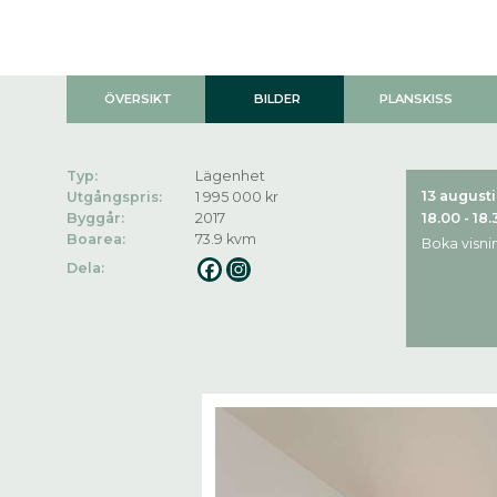
ÖVERSIKT
BILDER
PLANSKISS
Typ:
Lägenhet
13 augusti
Utgångspris:
1 995 000 kr
Byggår:
2017
18.00 - 18.
Boarea:
73.9 kvm
Boka visni
Dela: