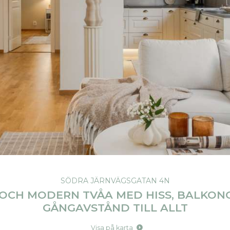
SÖDRA JÄRNVÄGSGATAN 4N
 OCH MODERN TVÅA MED HISS, BALKON
GÅNGAVSTÅND TILL ALLT
Visa på karta