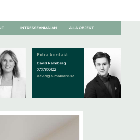
NT
INTRESSEANMÄLAN
ALLA OBJEKT
Extra kontakt
David Palmberg
0707903122
david@a-maklare.se