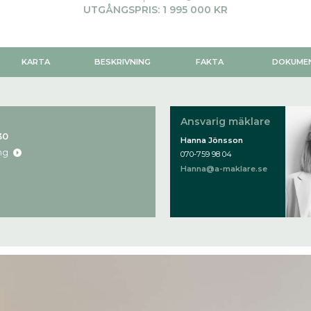
UTGÅNGSPRIS: 1 995 000 KR
KARTA
BESKRIVNING
FAKTA
DOKUME
Ansvarig mäklare
30
Hanna Jönsson
ng
070-759 98 04
Hanna@a-maklare.se