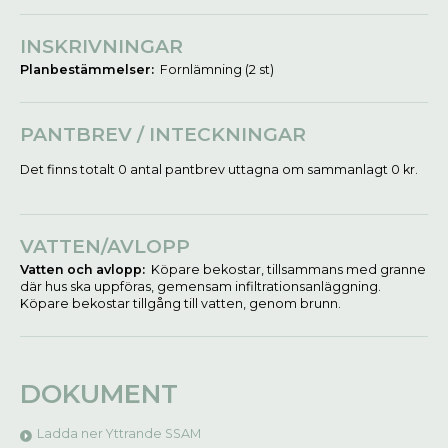
INSKRIVNINGAR
Planbestämmelser:
Fornlämning (2 st)
PANTBREV / INTECKNINGAR
Det finns totalt 0 antal pantbrev uttagna om sammanlagt 0 kr.
VATTEN/AVLOPP
Vatten och avlopp:
Köpare bekostar, tillsammans med granne
där hus ska uppföras, gemensam infiltrationsanläggning.
Köpare bekostar tillgång till vatten, genom brunn.
DOKUMENT
Ladda ner Yttrande SSAM