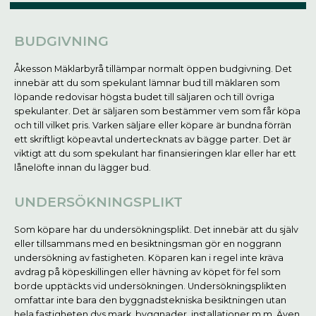
BUDGIVNING
Åkesson Mäklarbyrå tillämpar normalt öppen budgivning. Det
innebär att du som spekulant lämnar bud till mäklaren som
löpande redovisar högsta budet till säljaren och till övriga
spekulanter. Det är säljaren som bestämmer vem som får köpa
och till vilket pris. Varken säljare eller köpare är bundna förrän
ett skriftligt köpeavtal undertecknats av bägge parter. Det är
viktigt att du som spekulant har finansieringen klar eller har ett
lånelöfte innan du lägger bud.
UNDERSÖKNINGSPLIKT
Som köpare har du undersökningsplikt. Det innebär att du själv
eller tillsammans med en besiktningsman gör en noggrann
undersökning av fastigheten. Köparen kan i regel inte kräva
avdrag på köpeskillingen eller hävning av köpet för fel som
borde upptäckts vid undersökningen. Undersökningsplikten
omfattar inte bara den byggnadstekniska besiktningen utan
hela fastigheten dvs mark, byggnader, installationer m m. Även