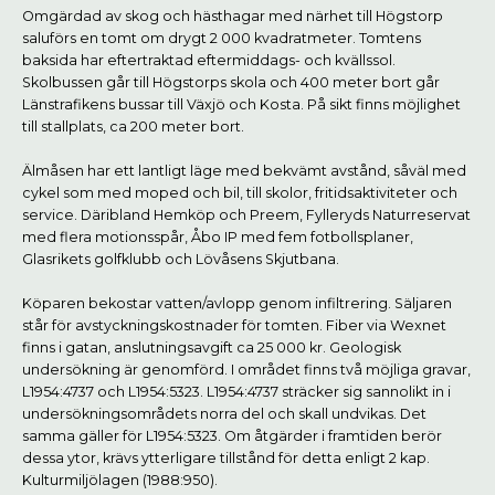
Omgärdad av skog och hästhagar med närhet till Högstorp
saluförs en tomt om drygt 2 000 kvadratmeter. Tomtens
baksida har eftertraktad eftermiddags- och kvällssol.
Skolbussen går till Högstorps skola och 400 meter bort går
Länstrafikens bussar till Växjö och Kosta. På sikt finns möjlighet
till stallplats, ca 200 meter bort.
Älmåsen har ett lantligt läge med bekvämt avstånd, såväl med
cykel som med moped och bil, till skolor, fritidsaktiviteter och
service. Däribland Hemköp och Preem, Fylleryds Naturreservat
med flera motionsspår, Åbo IP med fem fotbollsplaner,
Glasrikets golfklubb och Lövåsens Skjutbana.
Köparen bekostar vatten/avlopp genom infiltrering. Säljaren
står för avstyckningskostnader för tomten. Fiber via Wexnet
finns i gatan, anslutningsavgift ca 25 000 kr. Geologisk
undersökning är genomförd. I området finns två möjliga gravar,
L1954:4737 och L1954:5323. L1954:4737 sträcker sig sannolikt in i
undersökningsområdets norra del och skall undvikas. Det
samma gäller för L1954:5323. Om åtgärder i framtiden berör
dessa ytor, krävs ytterligare tillstånd för detta enligt 2 kap.
Kulturmiljölagen (1988:950).