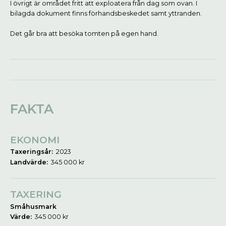
I övrigt är området fritt att exploatera från dag som ovan. I
bilagda dokument finns förhandsbeskedet samt yttranden.
Det går bra att besöka tomten på egen hand.
FAKTA
EKONOMI
Taxeringsår:
2023
Landvärde:
345 000 kr
TAXERING
Småhusmark
Värde:
345 000 kr