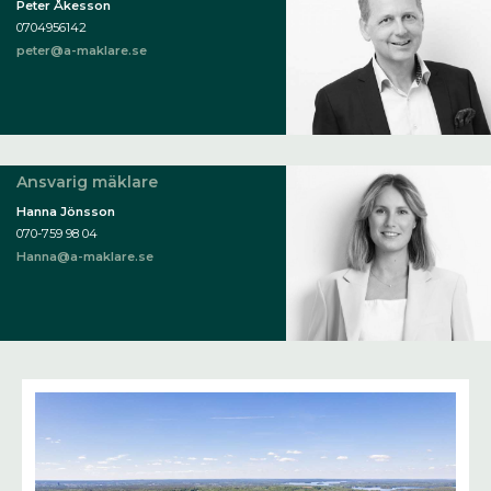
Peter Åkesson
0704956142
peter@a-maklare.se
Ansvarig mäklare
Hanna Jönsson
070-759 98 04
Hanna@a-maklare.se