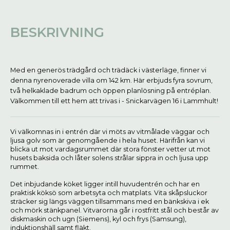
BESKRIVNING
Med en generös trädgård och trädäck i västerläge, finner vi
denna nyrenoverade villa om 142 km. Här erbjuds fyra sovrum,
två helkaklade badrum och öppen planlösning på entréplan.
Välkommen till ett hem att trivas i - Snickarvägen 16 i Lammhult!
Vi välkomnas in i entrén där vi möts av vitmålade väggar och
ljusa golv som är genomgående i hela huset. Härifrån kan vi
blicka ut mot vardagsrummet där stora fönster vetter ut mot
husets baksida och låter solens strålar sippra in och ljusa upp
rummet.
Det inbjudande köket ligger intill huvudentrén och har en
praktisk köksö som arbetsyta och matplats. Vita skåpsluckor
sträcker sig längs väggen tillsammans med en bänkskiva i ek
och mörk stänkpanel. Vitvarorna går i rostfritt stål och består av
diskmaskin och ugn (Siemens), kyl och frys (Samsung),
induktionshäll samt fläkt.