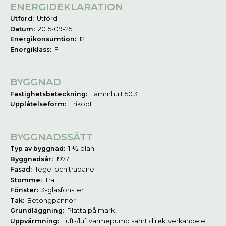
ENERGIDEKLARATION
Utförd:
Utförd
Datum:
2015-09-25
Energikonsumtion:
121
Energiklass:
F
BYGGNAD
Fastighetsbeteckning:
Lammhult 50:3
Upplåtelseform:
Friköpt
BYGGNADSSÄTT
Typ av byggnad:
1 ½ plan
Byggnadsår:
1977
Fasad:
Tegel och träpanel
Stomme:
Trä
Fönster:
3-glasfönster
Tak:
Betongpannor
Grundläggning:
Platta på mark
Uppvärmning:
Luft-/luftvärmepump samt direktverkande el