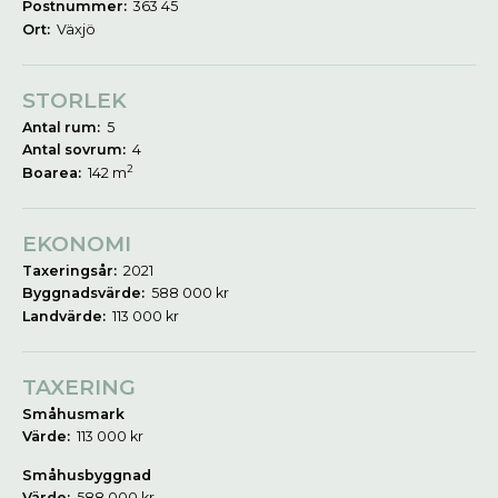
Postnummer:
363 45
Ort:
Växjö
STORLEK
Antal rum:
5
Antal sovrum:
4
2
Boarea:
142 m
EKONOMI
Taxeringsår:
2021
Byggnadsvärde:
588 000 kr
Landvärde:
113 000 kr
TAXERING
Småhusmark
Värde:
113 000 kr
Småhusbyggnad
Värde:
588 000 kr