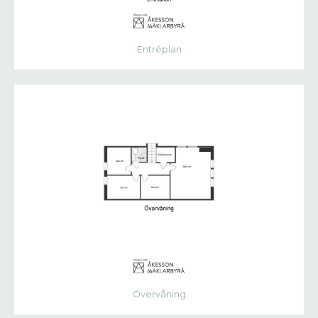
Entréplan
Övervåning