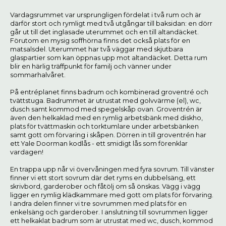
Vardagsrummet var ursprungligen fördelat i två rum och är
därför stort och rymligt med två utgångar till baksidan: en dörr
går ut till det inglasade uterummet och en till altandäcket.
Förutom en mysig soffhörna finns det också plats för en
matsalsdel. Uterummet har två väggar med skjutbara
glaspartier som kan öppnas upp mot altandäcket. Detta rum
blir en härlig träffpunkt för familj och vänner under
sommarhalvåret.
På entréplanet finns badrum och kombinerad groventré och
tvättstuga. Badrummet är utrustat med golvvärme (el), wc,
dusch samt kommod med spegelskåp ovan. Groventrén är
även den helkaklad med en rymlig arbetsbänk med diskho,
plats för tvättmaskin och torktumlare under arbetsbänken
samt gott om förvaring i skåpen. Dörren in till groventrén har
ett Yale Doorman kodlås - ett smidigt lås som förenklar
vardagen!
En trappa upp når vi övervåningen med fyra sovrum. Till vänster
finner vi ett stort sovrum där det ryms en dubbelsäng, ett
skrivbord, garderober och fåtölj om så önskas. Vägg i vägg
ligger en rymlig klädkammare med gott om plats för förvaring.
I andra delen finner vi tre sovrummen med plats för en
enkelsäng och garderober. I anslutning till sovrummen ligger
ett helkaklat badrum som är utrustat med wc, dusch, kommod