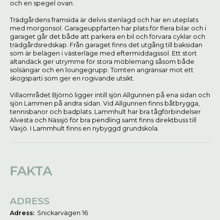
och en spegel ovan.
Trädgårdens framsida är delvis stenlagd och har en uteplats
med morgonsol. Garageuppfarten har plats för flera bilar och i
garaget går det både att parkera en bil och förvara cyklar och
trädgårdsredskap. Från garaget finns det utgång till baksidan
som är belägen i västerläge med eftermiddagssol. Ett stort
altandäck ger utrymme för stora möblemang såsom både
solsängar och en loungegrupp. Tomten angränsar mot ett
skogsparti som ger en rogivande utsikt.
Villaområdet Björnö ligger intill sjön Allgunnen på ena sidan och
sjön Lammen på andra sidan. Vid Allgunnen finns båtbrygga,
tennisbanor och badplats. Lammhult har bra tågförbindelser
Alvesta och Nässjö för bra pendling samt finns direktbuss till
Växjö. I Lammhult finns en nybyggd grundskola.
FAKTA
ADRESS
Adress:
Snickarvägen 16