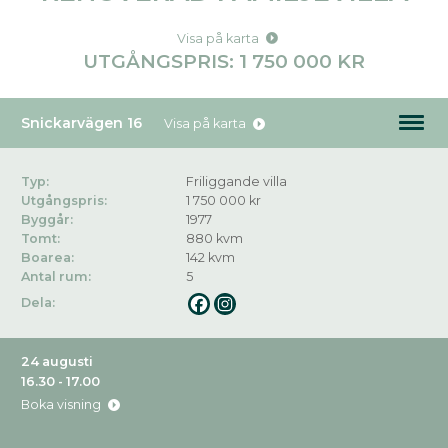
Visa på karta
UTGÅNGSPRIS: 1 750 000 KR
Snickarvägen 16
Visa på karta
Typ:
Friliggande villa
Utgångspris:
1 750 000 kr
Byggår:
1977
Tomt:
880 kvm
Boarea:
142 kvm
Antal rum:
5
Dela:
24 augusti
16.30 - 17.00
Boka visning