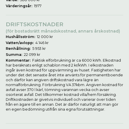
Värderingsår:
1977
DRIFTSKOSTNADER
(för bostadsrätt månadskostnad, annars årskostnad)
Hushållsström:
12 000 kr
Vatten/avlopp:
4 146 kr
Renhållning:
5 953 kr
Summa:
22 099 kr
Kommentar:
Faktisk elförbrukning är ca 6000 kWh. Elkostnad
har beräknats enligt schablon med 2 kr/kWh. I elkostnaden
ingår även kostnad för uppvärmning av huset. Fastigheten har
under det det senaste året inte använts för permanentboende
och därför kan angiven driftskostnad vara lägre än
normalförbrukning. Förbrukning VA 37kbm. Angiven kostnad för
avfall avser 370 l kärl, tömning varannan vecka och avser
osorterat avfall. Det tillkommer kostnad villa/hem försäkring.
Driftkostnaden är givetvis individuell och varierar över tiden
från en ägare till en annan. Det är därför naturligt att man gör
en egen bedömning utifrån sina egna förutsättningar.