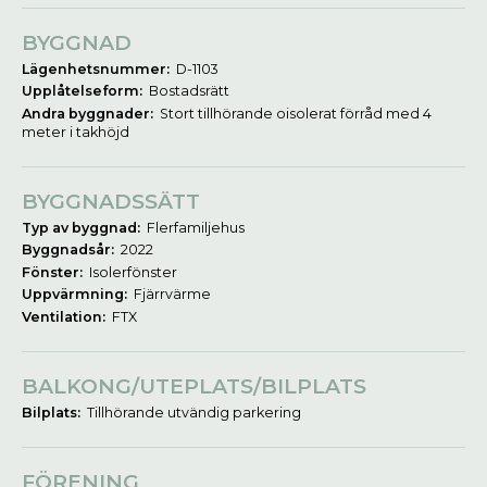
BYGGNAD
Lägenhetsnummer:
D-1103
Upplåtelseform:
Bostadsrätt
Andra byggnader:
Stort tillhörande oisolerat förråd med 4
meter i takhöjd
BYGGNADSSÄTT
Typ av byggnad:
Flerfamiljehus
Byggnadsår:
2022
Fönster:
Isolerfönster
Uppvärmning:
Fjärrvärme
Ventilation:
FTX
BALKONG/UTEPLATS/BILPLATS
Bilplats:
Tillhörande utvändig parkering
FÖRENING