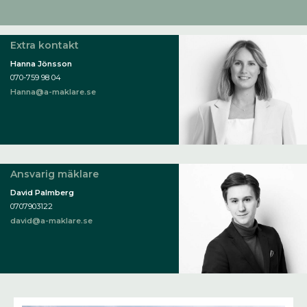
Extra kontakt
Hanna Jönsson
070-759 98 04
Hanna@a-maklare.se
Ansvarig mäklare
David Palmberg
0707903122
david@a-maklare.se