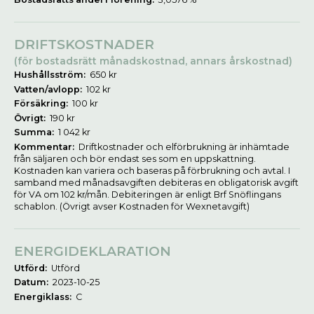
DRIFTSKOSTNADER
(för bostadsrätt månadskostnad, annars årskostnad)
Hushållsström:
650 kr
Vatten/avlopp:
102 kr
Försäkring:
100 kr
Övrigt:
190 kr
Summa:
1 042 kr
Kommentar:
Driftkostnader och elförbrukning är inhämtade
från säljaren och bör endast ses som en uppskattning.
Kostnaden kan variera och baseras på förbrukning och avtal. I
samband med månadsavgiften debiteras en obligatorisk avgift
för VA om 102 kr/mån. Debiteringen är enligt Brf Snöflingans
schablon. (Övrigt avser Kostnaden för Wexnetavgift)
ENERGIDEKLARATION
Utförd:
Utförd
Datum:
2023-10-25
Energiklass:
C