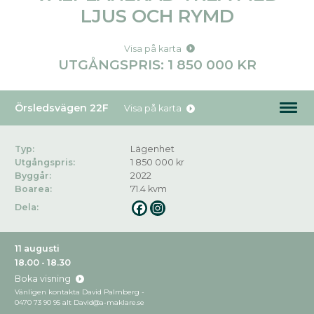
LJUS OCH RYMD
Visa på karta
UTGÅNGSPRIS: 1 850 000 KR
Örsledsvägen 22F
Visa på karta
Typ:
Lägenhet
Utgångspris:
1 850 000 kr
Byggår:
2022
Boarea:
71.4 kvm
Dela:
11 augusti
18.00 - 18.30
Boka visning
Vänligen kontakta David Palmberg -
0470 73 90 95 alt David@a-maklare.se