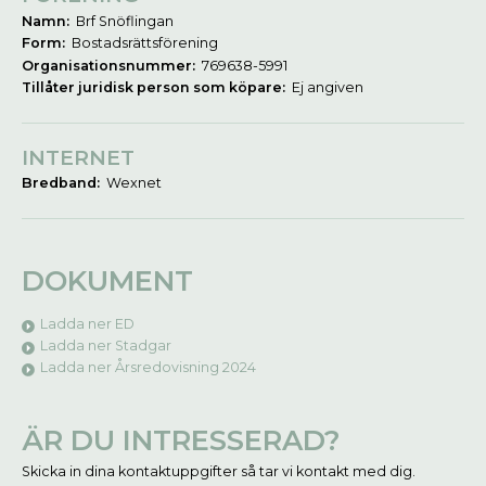
Namn:
Brf Snöflingan
Form:
Bostadsrättsförening
Organisationsnummer:
769638-5991
Tillåter juridisk person som köpare:
Ej angiven
INTERNET
Bredband:
Wexnet
DOKUMENT
Ladda ner ED
Ladda ner Stadgar
Ladda ner Årsredovisning 2024
ÄR DU INTRESSERAD?
Skicka in dina kontaktuppgifter så tar vi kontakt med dig.