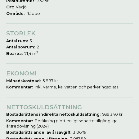
Postnummer:
352 58
Ort:
Växjö
Område:
Räppe
STORLEK
Antal rum:
3
Antal sovrum:
2
2
Boarea:
71,4 m
EKONOMI
Månadskostnad:
5 887 kr
Kommentar:
Inkl. värme, kallvatten och parkeringsplats
NETTOSKULDSÄTTNING
Bostadsrättens indirekta nettoskuldsättning:
939 340 kr
Kommentar:
Beräkning gjort enligt senaste tillgängliga
årsredovisning (2024)
Bostadsrätts andel av årsavgift:
3,06 %
Bostadsrätts andel i förening:
3,0576 %