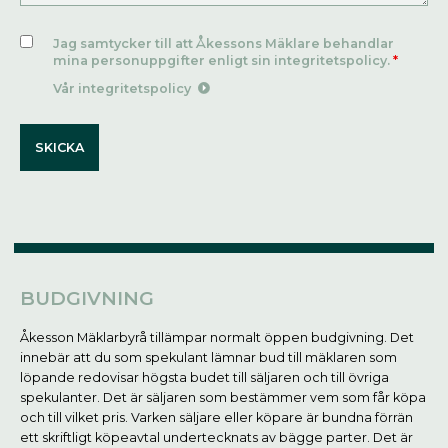
Jag samtycker till att Åkessons Mäklare behandlar
mina personuppgifter enligt sin integritetspolicy.
*
Vår integritetspolicy
BUDGIVNING
Åkesson Mäklarbyrå tillämpar normalt öppen budgivning. Det
innebär att du som spekulant lämnar bud till mäklaren som
löpande redovisar högsta budet till säljaren och till övriga
spekulanter. Det är säljaren som bestämmer vem som får köpa
och till vilket pris. Varken säljare eller köpare är bundna förrän
ett skriftligt köpeavtal undertecknats av bägge parter. Det är