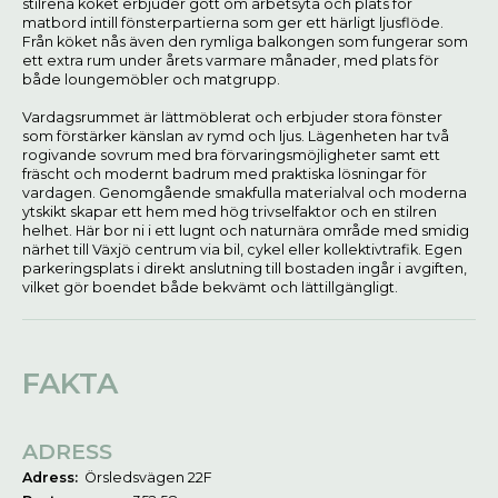
stilrena köket erbjuder gott om arbetsyta och plats för
matbord intill fönsterpartierna som ger ett härligt ljusflöde.
Från köket nås även den rymliga balkongen som fungerar som
ett extra rum under årets varmare månader, med plats för
både loungemöbler och matgrupp.
Vardagsrummet är lättmöblerat och erbjuder stora fönster
som förstärker känslan av rymd och ljus. Lägenheten har två
rogivande sovrum med bra förvaringsmöjligheter samt ett
fräscht och modernt badrum med praktiska lösningar för
vardagen. Genomgående smakfulla materialval och moderna
ytskikt skapar ett hem med hög trivselfaktor och en stilren
helhet. Här bor ni i ett lugnt och naturnära område med smidig
närhet till Växjö centrum via bil, cykel eller kollektivtrafik. Egen
parkeringsplats i direkt anslutning till bostaden ingår i avgiften,
vilket gör boendet både bekvämt och lättillgängligt.
FAKTA
ADRESS
Adress:
Örsledsvägen 22F