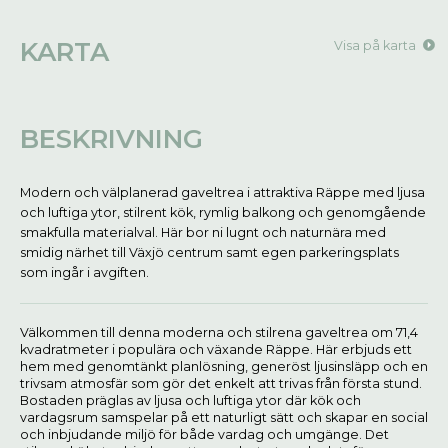
KARTA
Visa på karta
BESKRIVNING
Modern och välplanerad gaveltrea i attraktiva Räppe med ljusa
och luftiga ytor, stilrent kök, rymlig balkong och genomgående
smakfulla materialval. Här bor ni lugnt och naturnära med
smidig närhet till Växjö centrum samt egen parkeringsplats
som ingår i avgiften.
Välkommen till denna moderna och stilrena gaveltrea om 71,4
kvadratmeter i populära och växande Räppe. Här erbjuds ett
hem med genomtänkt planlösning, generöst ljusinsläpp och en
trivsam atmosfär som gör det enkelt att trivas från första stund.
Bostaden präglas av ljusa och luftiga ytor där kök och
vardagsrum samspelar på ett naturligt sätt och skapar en social
och inbjudande miljö för både vardag och umgänge. Det