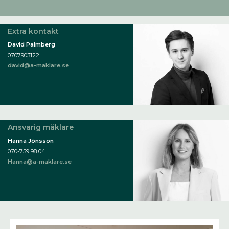
Extra kontakt
David Palmberg
0707903122
david@a-maklare.se
Ansvarig mäklare
Hanna Jönsson
070-759 98 04
Hanna@a-maklare.se