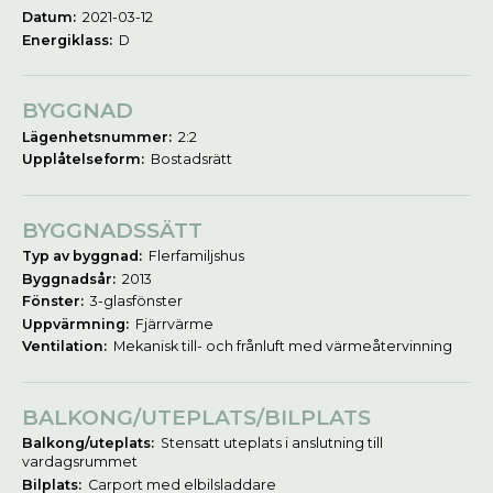
Datum:
2021-03-12
Energiklass:
D
BYGGNAD
Lägenhetsnummer:
2:2
Upplåtelseform:
Bostadsrätt
BYGGNADSSÄTT
Typ av byggnad:
Flerfamiljshus
Byggnadsår:
2013
Fönster:
3-glasfönster
Uppvärmning:
Fjärrvärme
Ventilation:
Mekanisk till- och frånluft med värmeåtervinning
BALKONG/UTEPLATS/BILPLATS
Balkong/uteplats:
Stensatt uteplats i anslutning till
vardagsrummet
Bilplats:
Carport med elbilsladdare