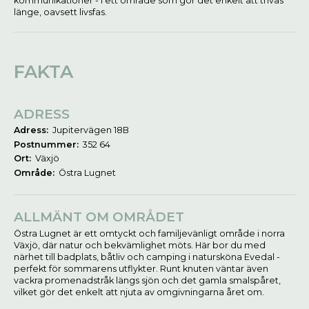
kommunikationer - i ett område som gör det enkelt att trivas
länge, oavsett livsfas.
FAKTA
ADRESS
Adress:
Jupitervägen 18B
Postnummer:
352 64
Ort:
Växjö
Område:
Östra Lugnet
ALLMÄNT OM OMRÅDET
Östra Lugnet är ett omtyckt och familjevänligt område i norra
Växjö, där natur och bekvämlighet möts. Här bor du med
närhet till badplats, båtliv och camping i natursköna Evedal -
perfekt för sommarens utflykter. Runt knuten väntar även
vackra promenadstråk längs sjön och det gamla smalspåret,
vilket gör det enkelt att njuta av omgivningarna året om.