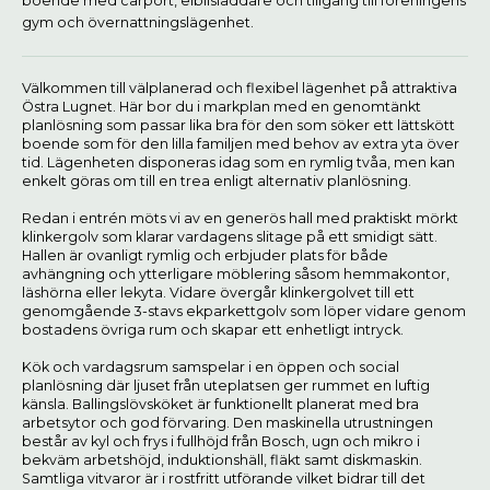
boende med carport, elbilsladdare och tillgång till föreningens
gym och övernattningslägenhet.
Välkommen till välplanerad och flexibel lägenhet på attraktiva
Östra Lugnet. Här bor du i markplan med en genomtänkt
planlösning som passar lika bra för den som söker ett lättskött
boende som för den lilla familjen med behov av extra yta över
tid. Lägenheten disponeras idag som en rymlig tvåa, men kan
enkelt göras om till en trea enligt alternativ planlösning.
Redan i entrén möts vi av en generös hall med praktiskt mörkt
klinkergolv som klarar vardagens slitage på ett smidigt sätt.
Hallen är ovanligt rymlig och erbjuder plats för både
avhängning och ytterligare möblering såsom hemmakontor,
läshörna eller lekyta. Vidare övergår klinkergolvet till ett
genomgående 3-stavs ekparkettgolv som löper vidare genom
bostadens övriga rum och skapar ett enhetligt intryck.
Kök och vardagsrum samspelar i en öppen och social
planlösning där ljuset från uteplatsen ger rummet en luftig
känsla. Ballingslövsköket är funktionellt planerat med bra
arbetsytor och god förvaring. Den maskinella utrustningen
består av kyl och frys i fullhöjd från Bosch, ugn och mikro i
bekväm arbetshöjd, induktionshäll, fläkt samt diskmaskin.
Samtliga vitvaror är i rostfritt utförande vilket bidrar till det