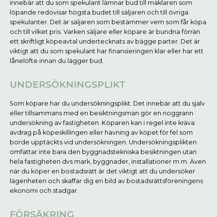
innebär att du som spekulant lämnar bud till mäklaren som
löpande redovisar högsta budet till säljaren och till övriga
spekulanter. Det är säljaren som bestämmer vem som får köpa
och till vilket pris. Varken säljare eller köpare är bundna förrän
ett skriftligt köpeavtal undertecknats av bägge parter. Det är
viktigt att du som spekulant har finansieringen klar eller har ett
lånelöfte innan du lägger bud.
UNDERSÖKNINGSPLIKT
Som köpare har du undersökningsplikt. Det innebär att du själv
eller tillsammans med en besiktningsman gör en noggrann
undersökning av fastigheten. Köparen kan i regel inte kräva
avdrag på köpeskillingen eller hävning av köpet för fel som
borde upptäckts vid undersökningen. Undersökningsplikten
omfattar inte bara den byggnadstekniska besiktningen utan
hela fastigheten dvs mark, byggnader, installationer m m. Även
när du köper en bostadsrätt är det viktigt att du undersöker
lägenheten och skaffar dig en bild av bostadsrättsföreningens
ekonomi och stadgar.
FÖRSÄKRING