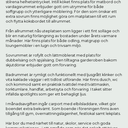
stilrena helhetsintrycket. Intill köket finns plats för matbord och
vardagsrummet erbjuder gott om utrymme för både
soffgrupp och ytterligare möblering. För den som önskar ett
extra sovrum finns möjlighet göra om matplatsen till ett rum
och flytta köksbordet till allrummet.
Från allrummet nås uteplatsen som ligger i ett fint solläge och
blir en naturlig förlängning av bostaden under årets varmare
månader. Här finns plats för både odling, matgrupp och
loungemöbler i en lugn och trivsam miljö.
Sovrummet är rofyllt och lättmöblerat med plats för
dubbelsäng och spjälsäng. Den tilltagna garderoben bakom
skjutdörrar erbjuder gott om förvaring.
Badrummet är rymligt och funktionellt med ljusgrått klinker och
vita kaklade väggar i ett tidlöst utförande. Här finns dusch, wc
och kommod samt en praktisk tvättdel med tvättmaskin,
torktumlare, handfat, arbetsyta och förvaring. I taket sitter
infällda spotlights som ger ett behagligt ljus.
I månadsavgiften ingår carport med elbilsladdare, vilket gör
boendet extra bekvämt. Som boende i föreningen finns även
tillgång till gym, övernattningslägenhet, festlokal samt lekplats.
Här bor du med närhet till natur, skolor, service och goda