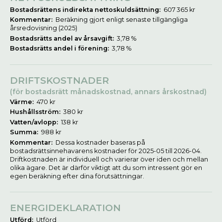
Bostadsrättens indirekta nettoskuldsättning:
607 365 kr
Kommentar:
Beräkning gjort enligt senaste tillgängliga
årsredovisning (2025)
Bostadsrätts andel av årsavgift:
3,78 %
Bostadsrätts andel i förening:
3,78 %
DRIFTSKOSTNADER
(för bostadsrätt månadskostnad, annars årskostnad)
Värme:
470 kr
Hushållsström:
380 kr
Vatten/avlopp:
138 kr
Summa:
988 kr
Kommentar:
Dessa kostnader baseras på
bostadsrättsinnehavarens kostnader för 2025-05 till 2026-04.
Driftkostnaden är individuell och varierar över iden och mellan
olika ägare. Det är därför viktigt att du som intressent gör en
egen beräkning efter dina förutsättningar.
ENERGIDEKLARATION
Utförd:
Utförd