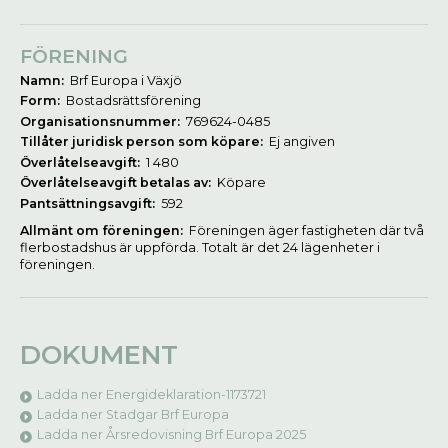
FÖRENING
Namn:
Brf Europa i Växjö
Form:
Bostadsrättsförening
Organisationsnummer:
769624-0485
Tillåter juridisk person som köpare:
Ej angiven
Överlåtelseavgift:
1 480
Överlåtelseavgift betalas av:
Köpare
Pantsättningsavgift:
592
Allmänt om föreningen:
Föreningen äger fastigheten där två
flerbostadshus är uppförda. Totalt är det 24 lägenheter i
föreningen.
DOKUMENT
Ladda ner Energideklaration-1173721
Ladda ner Stadgar Brf Europa
Ladda ner Årsredovisning Brf Europa 2025