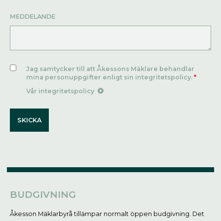
MEDDELANDE
Jag samtycker till att Åkessons Mäklare behandlar
mina personuppgifter enligt sin integritetspolicy.
*
Vår integritetspolicy
BUDGIVNING
Åkesson Mäklarbyrå tillämpar normalt öppen budgivning. Det