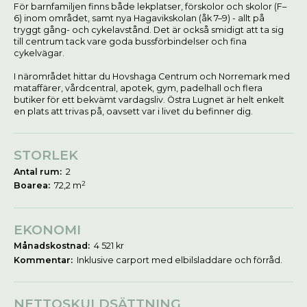
För barnfamiljen finns både lekplatser, förskolor och skolor (F–
6) inom området, samt nya Hagavikskolan (åk 7–9) - allt på
tryggt gång- och cykelavstånd. Det är också smidigt att ta sig
till centrum tack vare goda bussförbindelser och fina
cykelvägar.
I närområdet hittar du Hovshaga Centrum och Norremark med
mataffärer, vårdcentral, apotek, gym, padelhall och flera
butiker för ett bekvämt vardagsliv. Östra Lugnet är helt enkelt
en plats att trivas på, oavsett var i livet du befinner dig.
STORLEK
Antal rum:
2
2
Boarea:
72,2 m
EKONOMI
Månadskostnad:
4 521 kr
Kommentar:
Inklusive carport med elbilsladdare och förråd.
NETTOSKULDSÄTTNING