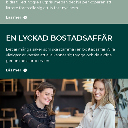
bidra till ett högre slutpris, medan det hjälper köparen att
lättare föreställa sig ett liv i sitt nya hem.
Läs mer
EN LYCKAD BOSTADSAFFÄR
Det är många saker som ska stämma i en bostadsaffär. Allra
viktigast är kanske att alla känner sig trygga och delaktiga
genom hela processen.
Läs mer