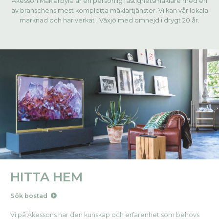
Åkesson Mäklarbyrå är en personlig fastighetsmäklare med en
av branschens mest kompletta mäklartjänster. Vi kan vår lokala
marknad och har verkat i Växjö med omnejd i drygt 20 år.
HITTA HEM
Sök bostad
Vi på Åkessons har den kunskap och erfarenhet som behövs