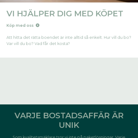
VI HJÄLPER DIG MED KÖPET
Köp med oss
Att hitta det rätta boendet är inte alltid så enkelt. Hur vill du bo?
Var vill du bo? Vad får det kosta?
VARJE BOSTADSAFFÄR ÄR
UNIK
Som kvalitetsmäklare tror vi inte på paketlösningar. Varje