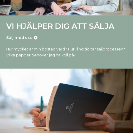
VI HJÄLPER DIG ATT SÄLJA
Sälj med oss
Hur mycket är min bostad värd? Hur lång tid tar säljprocessen?
Vilka papper behöver jag ha koll på?