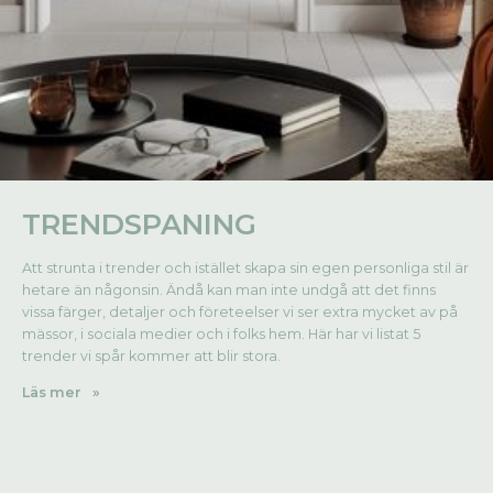
TRENDSPANING
Att strunta i trender och istället skapa sin egen personliga stil är
hetare än någonsin. Ändå kan man inte undgå att det finns
vissa färger, detaljer och företeelser vi ser extra mycket av på
mässor, i sociala medier och i folks hem. Här har vi listat 5
trender vi spår kommer att blir stora.
Läs mer