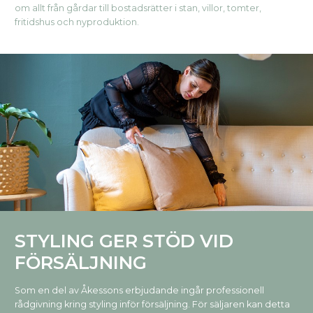
om allt från gårdar till bostadsrätter i stan, villor, tomter,
fritidshus och nyproduktion.
STYLING GER STÖD VID
FÖRSÄLJNING
Som en del av Åkessons erbjudande ingår professionell
rådgivning kring styling inför försäljning. För säljaren kan detta