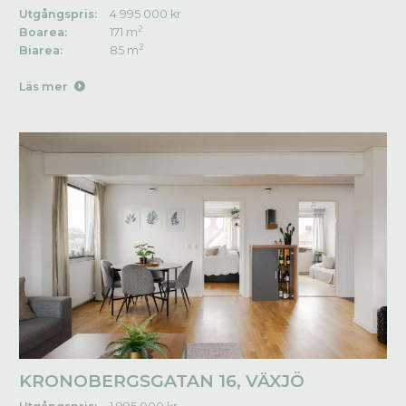
Utgångspris:
4 995 000 kr
2
Boarea:
171 m
2
Biarea:
85 m
Läs mer
KRONOBERGSGATAN 16, VÄXJÖ