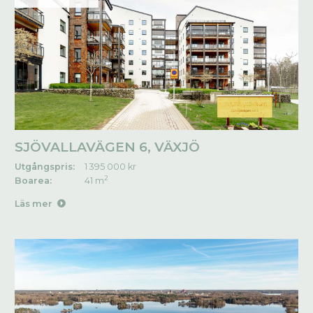
SJÖVALLAVÄGEN 6, VÄXJÖ
Utgångspris:
1 395 000 kr
2
Boarea:
41 m
Läs mer