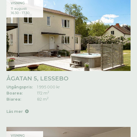
VISNING
11 augusti
16.30 - 17.30
ÅGATAN 5, LESSEBO
Utgångspris:
1 995 000 kr
2
Boarea:
172 m
2
Biarea:
82 m
Läs mer
VISNING