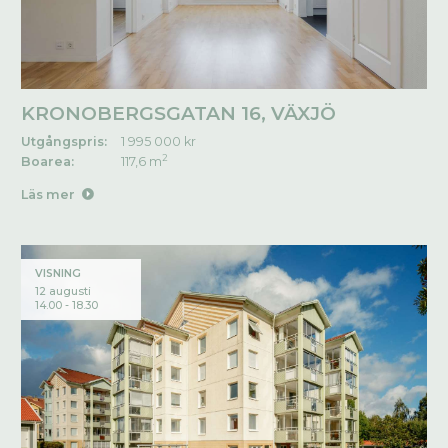
KRONOBERGSGATAN 16, VÄXJÖ
Utgångspris:
1 995 000 kr
2
Boarea:
117,6 m
Läs mer
VISNING
12 augusti
14.00 - 18.30