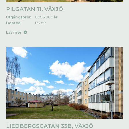
PILGATAN 11, VÄXJÖ
Utgångspris:
6 995 000 kr
2
Boarea:
173 m
Läs mer
LIEDBERGSGATAN 33B, VÄXJÖ