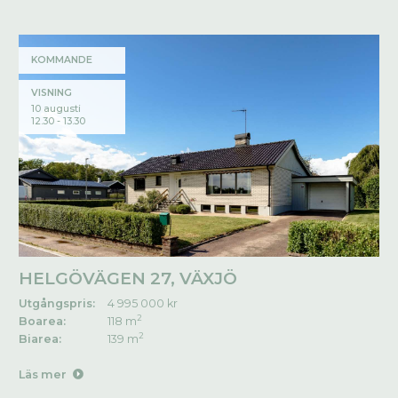
KOMMANDE
VISNING
10 augusti
12.30 - 13.30
HELGÖVÄGEN 27, VÄXJÖ
Utgångspris:
4 995 000 kr
2
Boarea:
118 m
2
Biarea:
139 m
Läs mer