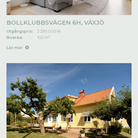
BOLLKLUBBSVÄGEN 6H, VÄXJÖ
Utgångspris:
2 295 000 kr
2
Boarea:
102 m
Läs mer