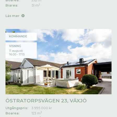
Boarea:
232 m
2
Biarea:
51 m
Läs mer
KOMMANDE
VISNING
11 augusti
16.00 - 17.15
ÖSTRATORPSVÄGEN 23, VÄXJÖ
Utgångspris:
3 995 000 kr
2
Boarea:
123 m