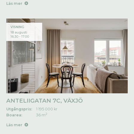
Läs mer
VISNING
18 augusti
16.30 - 17.00
ANTELIIGATAN 7C, VÄXJÖ
Utgångspris:
1 195 000 kr
2
Boarea:
36 m
Läs mer