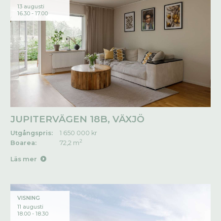
13 augusti
16.30 - 17.00
JUPITERVÄGEN 18B, VÄXJÖ
Utgångspris:
1 650 000 kr
2
Boarea:
72,2 m
Läs mer
VISNING
11 augusti
18.00 - 18.30