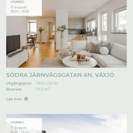
VISNING
13 augusti
18.00 - 18.30
SÖDRA JÄRNVÄGSGATAN 4N, VÄXJÖ
Utgångspris:
1 995 000 kr
2
Boarea:
73,9 m
Läs mer
VISNING
17 augusti
16.30 - 17.00