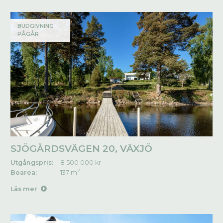
BUDGIVNING
PÅGÅR
SJÖGÅRDSVÄGEN 20, VÄXJÖ
Utgångspris:
8 500 000 kr
2
Boarea:
137 m
Läs mer