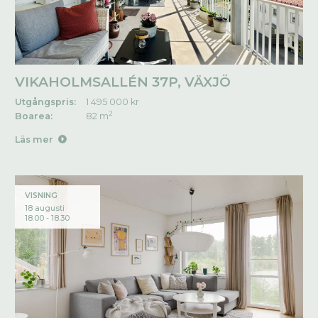
VIKAHOLMSALLÉN 37P, VÄXJÖ
Utgångspris:
1 495 000 kr
2
Boarea:
82 m
Läs mer
VISNING
18 augusti
18.00 - 18.30