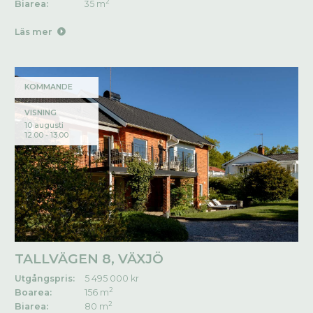
2
Biarea:
35 m
Läs mer
KOMMANDE
VISNING
10 augusti
12.00 - 13.00
TALLVÄGEN 8, VÄXJÖ
Utgångspris:
5 495 000 kr
2
Boarea:
156 m
2
Biarea:
80 m