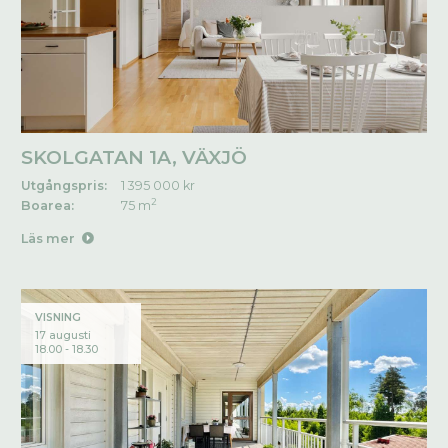
SKOLGATAN 1A, VÄXJÖ
Utgångspris:
1 395 000 kr
2
Boarea:
75 m
Läs mer
VISNING
17 augusti
18.00 - 18.30