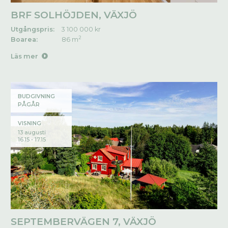
BRF SOLHÖJDEN, VÄXJÖ
Utgångspris:
3 100 000 kr
2
Boarea:
86 m
Läs mer
BUDGIVNING
PÅGÅR
VISNING
13 augusti
16.15 - 17.15
SEPTEMBERVÄGEN 7, VÄXJÖ