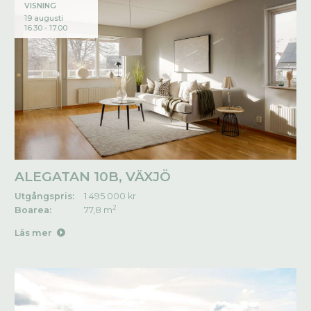
VISNING
19 augusti
16.30 - 17.00
ALEGATAN 10B, VÄXJÖ
Utgångspris:
1 495 000 kr
2
Boarea:
77,8 m
Läs mer