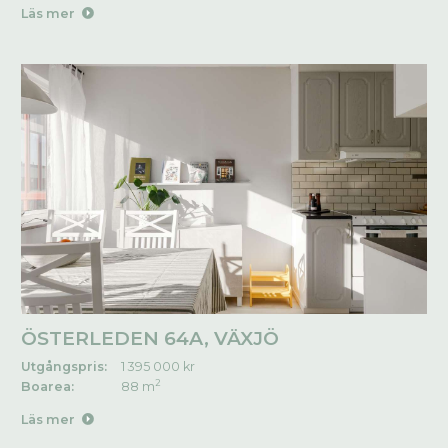
Läs mer
ÖSTERLEDEN 64A, VÄXJÖ
Utgångspris:
1 395 000 kr
2
Boarea:
88 m
Läs mer