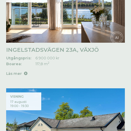
INGELSTADSVÄGEN 23A, VÄXJÖ
Utgångspris:
6 900 000 kr
2
Boarea:
117,8 m
Läs mer
VISNING
17 augusti
19.00 - 19.30