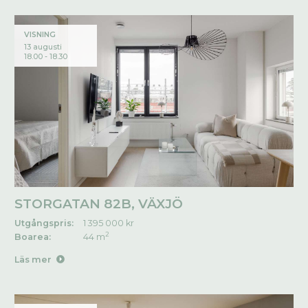
VISNING
13 augusti
18.00 - 18.30
STORGATAN 82B, VÄXJÖ
Utgångspris:
1 395 000 kr
2
Boarea:
44 m
Läs mer