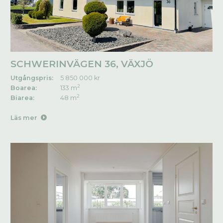
SCHWERINVÄGEN 36, VÄXJÖ
Utgångspris:
5 850 000 kr
2
Boarea:
133 m
2
Biarea:
48 m
Läs mer