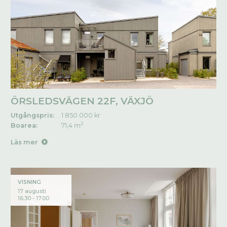
ÖRSLEDSVÄGEN 22F, VÄXJÖ
Utgångspris:
1 850 000 kr
2
Boarea:
71,4 m
Läs mer
VISNING
17 augusti
16.30 - 17.00