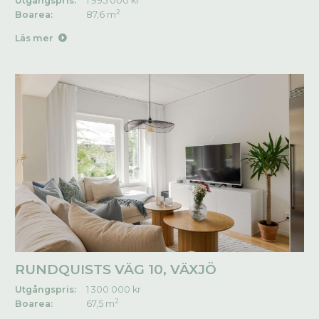
Utgångspris:
1 995 000 kr
2
Boarea:
87,6 m
Läs mer
RUNDQUISTS VÄG 10, VÄXJÖ
Utgångspris:
1 300 000 kr
2
Boarea:
67,5 m