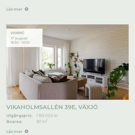
Läs mer
VISNING
17 augusti
18.30 - 19.00
VIKAHOLMSALLÉN 39E, VÄXJÖ
Utgångspris:
1 195 000 kr
2
Boarea:
67 m
Läs mer