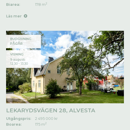
2
Biarea:
178 m
Läs mer
BUDGIVNING
PÅGÅR
VISNING
9 augusti
12.30 - 13.30
LEKARYDSVÄGEN 28, ALVESTA
Utgångspris:
2 495 000 kr
2
Boarea:
175 m