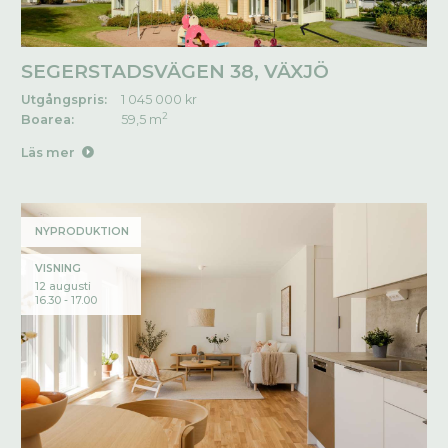
SEGERSTADSVÄGEN 38, VÄXJÖ
Utgångspris:
1 045 000 kr
2
Boarea:
59,5 m
Läs mer
NYPRODUKTION
VISNING
12 augusti
16.30 - 17.00