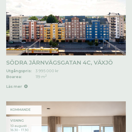
SÖDRA JÄRNVÄGSGATAN 4C, VÄXJÖ
Utgångspris:
3 995 000 kr
2
Boarea:
119 m
Läs mer
KOMMANDE
VISNING
10 augusti
16.30 - 17.30