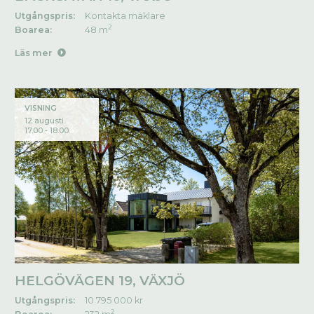
Utgångspris:
Kontakta mäklare
2
Boarea:
48 m
Läs mer
VISNING
12 augusti
17.00 - 18.00
HELGÖVÄGEN 19, VÄXJÖ
Utgångspris:
10 795 000 kr
2