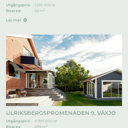
Utgångspris:
1 295 000 kr
2
Boarea:
42 m
Läs mer
ULRIKSBERGSPROMENADEN 9, VÄXJÖ
Utgångspris:
6 995 000 kr
2
Boarea:
206 m