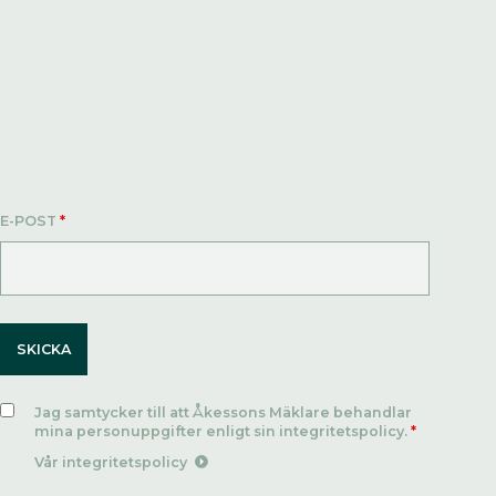
E-POST
*
Jag samtycker till att Åkessons Mäklare behandlar
mina personuppgifter enligt sin integritetspolicy.
*
Vår integritetspolicy