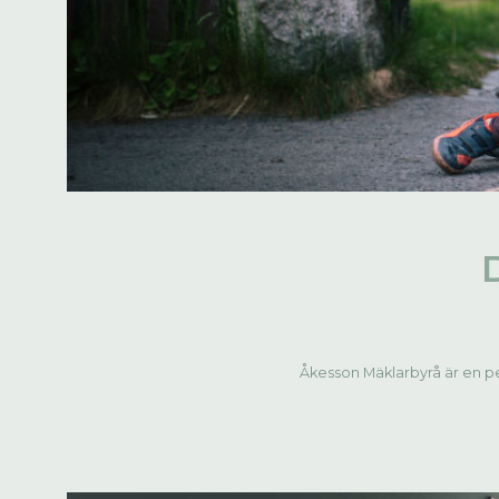
Åkesson Mäklarbyrå är en pe