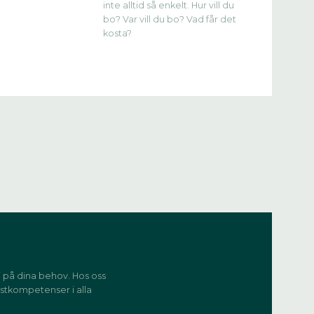
inte alltid så enkelt. Hur vill du
bo? Var vill du bo? Vad får det
kosta?
vi på dina behov. Hos oss
stkompetenser i alla