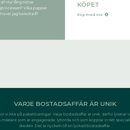
rd? Hur lång tid tar
KÖPET
ljprocessen? Vilka papper
höver jag ha koll på?
Köp med oss
VARJE BOSTADSAFFÄR ÄR UNIK
r vi inte på paketlösningar. Varje bostadsaffär är unik, därför lyssnar 
 mäklare som är engagerade, lyhörda och som kopplar in rätt speciali
skeden. Det är nyckeln till en lyckad bostadsaffär.