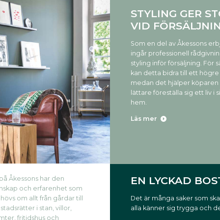
STYLING GER S
VID FÖRSÄLJNI
Som en del av Åkessons er
ingår professionell rådgivnin
styling inför försäljning. För 
kan detta bidra till ett högre 
medan det hjälper köparen 
lättare föreställa sig ett liv i s
hem.
Läs mer
EN LYCKAD BO
 på Åkessons har den
nskap och erfarenhet som
Det är många saker som ska s
hövs om allt från gårdar till
alla känner sig trygga och 
tadsrätter i stan, villor,
mter, fritidshus och