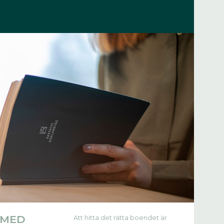
 MED
Att hitta det rätta boendet är