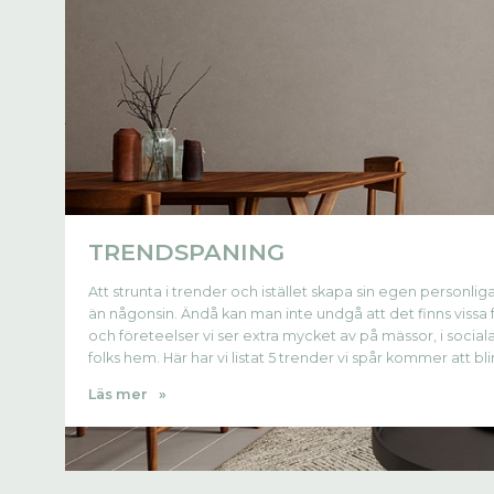
TRENDSPANING
Att strunta i trender och istället skapa sin egen personliga
än någonsin. Ändå kan man inte undgå att det finns vissa f
och företeelser vi ser extra mycket av på mässor, i social
folks hem. Här har vi listat 5 trender vi spår kommer att blir
Läs mer