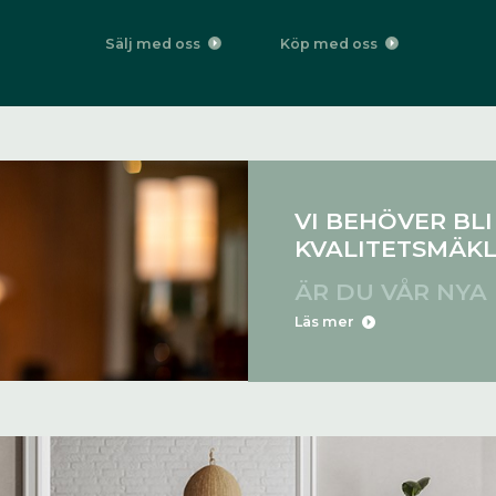
Sälj med oss
Köp med oss
VI BEHÖVER BLI
KVALITETSMÄK
ÄR DU VÅR NYA
Läs mer