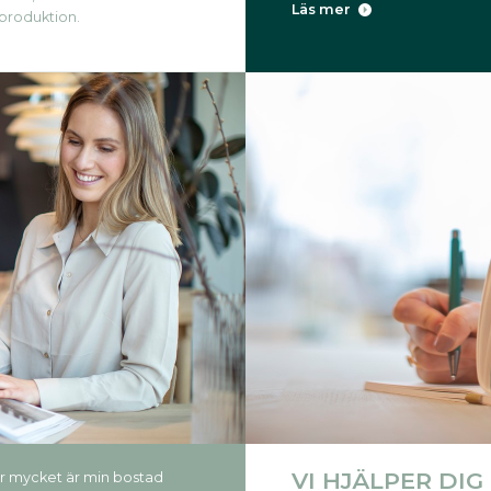
Läs mer
produktion.
VI HJÄLPER DIG
r mycket är min bostad