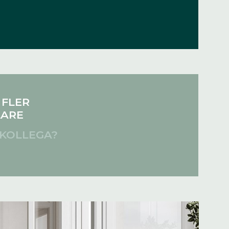
 FLER
LARE
 KOLLEGA?