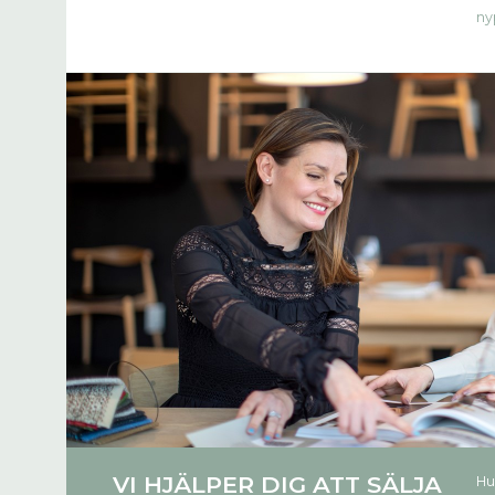
ny
VI HJÄLPER DIG ATT SÄLJA
Hu