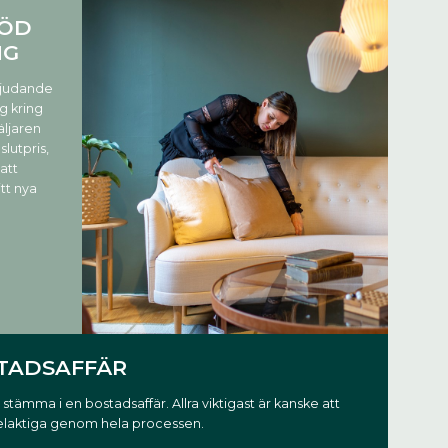
TÖD
NG
bjudande
g kring
säljaren
slutpris,
att
itt nya
STADSAFFÄR
tämma i en bostadsaffär. Allra viktigast är kanske att
delaktiga genom hela processen.