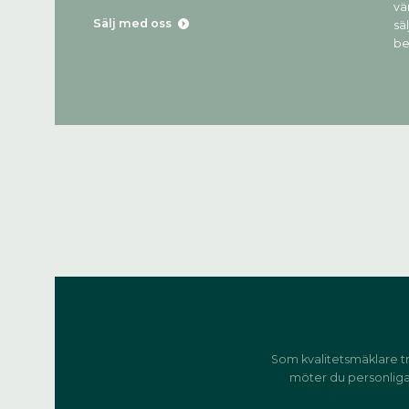
vä
Sälj med oss
sä
be
Som kvalitetsmäklare tro
möter du personliga