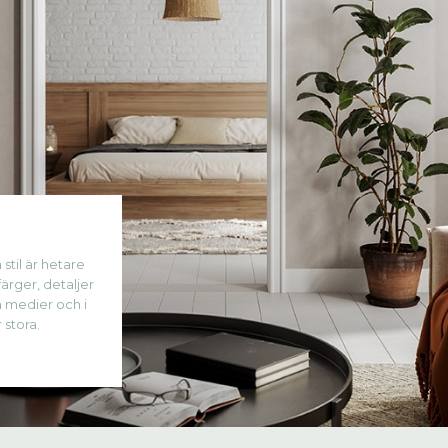
 stil är hetare
ärger, detaljer
a medier och i
 stora.