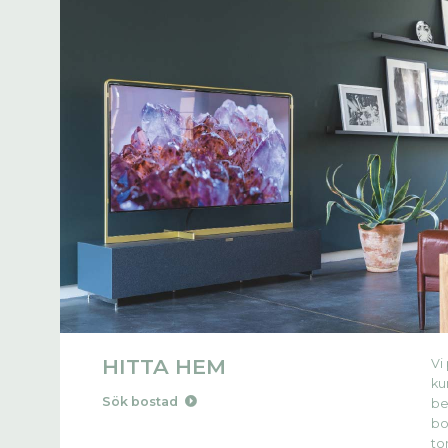
HITTA HEM
Vi
ku
Sök bostad
be
bos
to