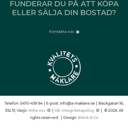
FUNDERAR DU PÅ ATT KÖPA
ELLER SÄLJA DIN BOSTAD?
Kontakta oss
Telefon: 0470-459 94
|
E-post: info@a-maklare.se
|
Bäckgatan 16,
352 31, Växjö.
Hitta oss
|
Vår integritetspolicy
|
© 2026. All
rights reserved.
|
Design:
Bläck & Co