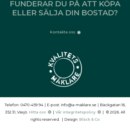
FUNDERAR DU PÅ ATT KÖPA
ELLER SÄLJA DIN BOSTAD?
Kontakta oss
Telefon: 0470-459 94
|
E-post: info@a-maklare.se
|
Bäckgatan 16,
352 31, Växjö.
Hitta oss
|
Vår integritetspolicy
|
© 2026. All
rights reserved.
|
Design:
Bläck & Co