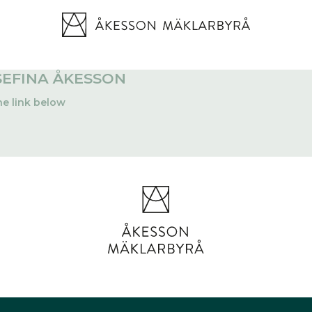
EFINA ÅKESSON
he link below