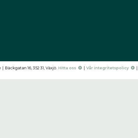
e
|
Bäckgatan 16, 352 31, Växjö.
Hitta oss
|
Vår integritetspolicy
|