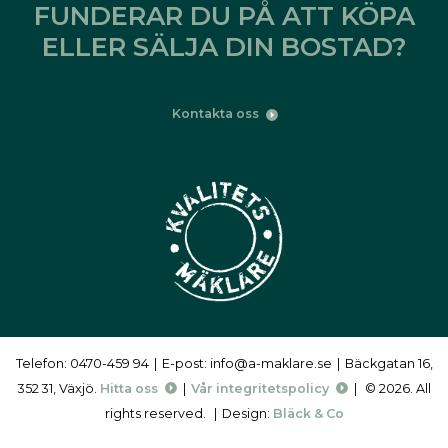
FUNDERAR DU PÅ ATT KÖPA
ELLER SÄLJA DIN BOSTAD?
Kontakta oss
Telefon: 0470-459 94
|
E-post: info@a-maklare.se
|
Bäckgatan 16,
352 31, Växjö.
Hitta oss
|
Vår integritetspolicy
|
© 2026. All
rights reserved.
|
Design:
Bläck & Co