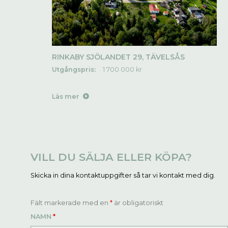
RINKABY SJÖLANDET 29, TÄVELSÅS
Utgångspris:
1 700 000 kr
Läs mer
VILL DU SÄLJA ELLER KÖPA?
Skicka in dina kontaktuppgifter så tar vi kontakt med dig.
Fält markerade med en
*
är obligatoriskt
NAMN
*