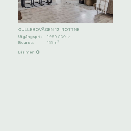
GULLEBOVÄGEN 12, ROTTNE
Utgångspris:
1 980 000 kr
2
Boarea:
155 m
Läs mer