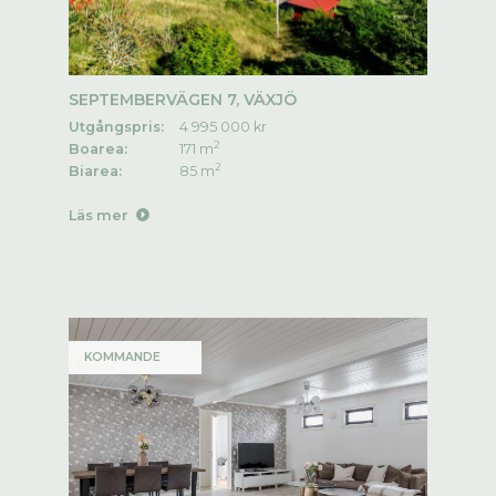
SEPTEMBERVÄGEN 7, VÄXJÖ
Utgångspris:
4 995 000 kr
2
Boarea:
171 m
2
Biarea:
85 m
Läs mer
KOMMANDE