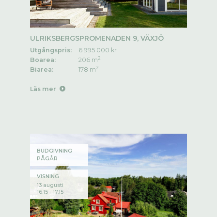
ULRIKSBERGSPROMENADEN 9, VÄXJÖ
Utgångspris:
6 995 000 kr
2
Boarea:
206 m
2
Biarea:
178 m
Läs mer
BUDGIVNING
PÅGÅR
VISNING
13 augusti
16.15 - 17.15