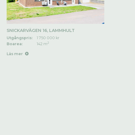
SNICKARVÄGEN 16, LAMMHULT
Utgångspris:
1 750 000 kr
2
Boarea:
142 m
Läs mer