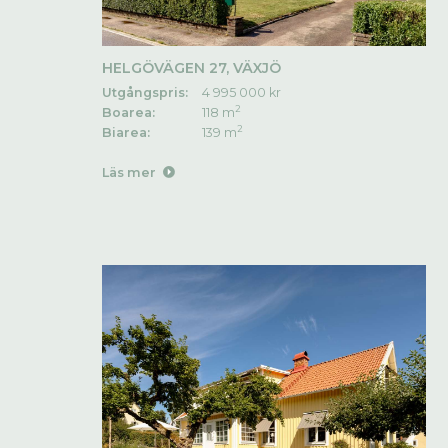
HELGÖVÄGEN 27, VÄXJÖ
Utgångspris:
4 995 000 kr
2
Boarea:
118 m
2
Biarea:
139 m
Läs mer