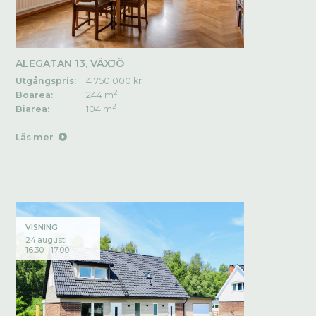
ALEGATAN 13, VÄXJÖ
Utgångspris:
4 750 000 kr
2
Boarea:
244 m
2
Biarea:
104 m
Läs mer
VISNING
24 augusti
16.30 - 17.00