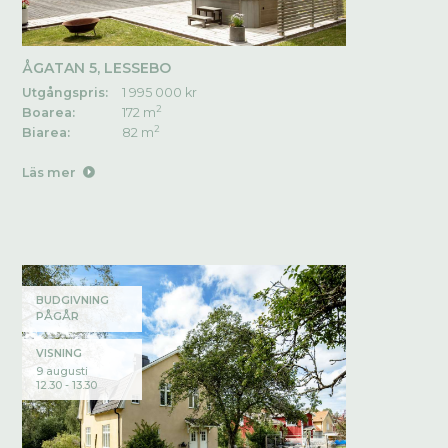
ÅGATAN 5, LESSEBO
Utgångspris:
1 995 000 kr
2
Boarea:
172 m
2
Biarea:
82 m
Läs mer
BUDGIVNING
PÅGÅR
VISNING
9 augusti
12.30 - 13.30