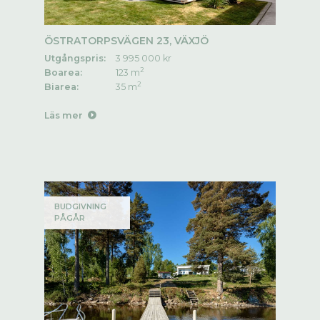
ÖSTRATORPSVÄGEN 23, VÄXJÖ
Utgångspris:
3 995 000 kr
2
Boarea:
123 m
2
Biarea:
35 m
Läs mer
BUDGIVNING
PÅGÅR