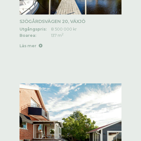
SJÖGÅRDSVÄGEN 20, VÄXJÖ
Utgångspris:
8 500 000 kr
2
Boarea:
137 m
Läs mer