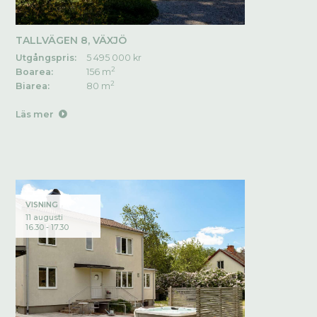
TALLVÄGEN 8, VÄXJÖ
Utgångspris:
5 495 000 kr
2
Boarea:
156 m
2
Biarea:
80 m
Läs mer
VISNING
11 augusti
16.30 - 17.30