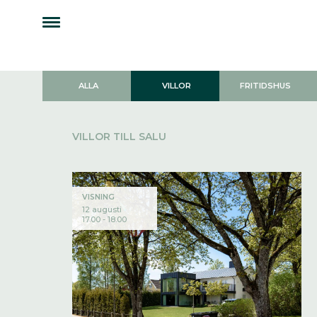
ALLA
VILLOR
FRITIDSHUS
VILLOR TILL SALU
VISNING
12 augusti
17.00 - 18.00