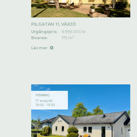
PILGATAN 11, VÄXJÖ
Utgångspris:
6 995 000 kr
2
Boarea:
173 m
Läs mer
VISNING
17 augusti
19.00 - 19.30