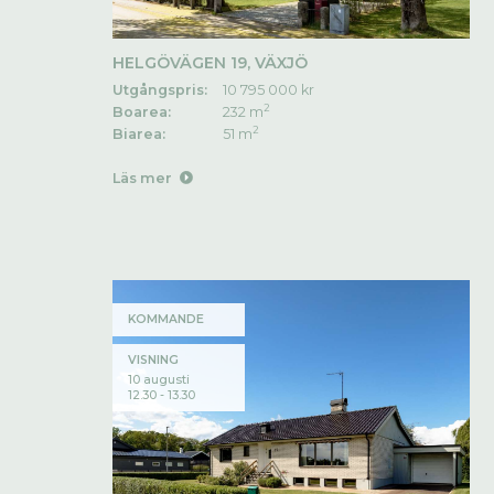
HELGÖVÄGEN 19, VÄXJÖ
Utgångspris:
10 795 000 kr
2
Boarea:
232 m
2
Biarea:
51 m
Läs mer
KOMMANDE
VISNING
10 augusti
12.30 - 13.30