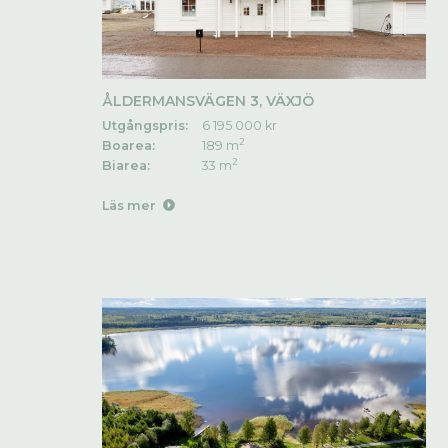
ÅLDERMANSVÄGEN 3, VÄXJÖ
Utgångspris:
6 195 000 kr
2
Boarea:
189 m
2
Biarea:
33 m
Läs mer