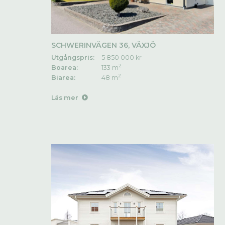
SCHWERINVÄGEN 36, VÄXJÖ
Utgångspris:
5 850 000 kr
2
Boarea:
133 m
2
Biarea:
48 m
Läs mer